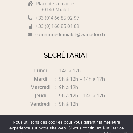
Place de la mairie
30140 Mialet
+33 (0)4 66 85 02 97
+33 (0)4 66 85 01 89
communedemialet@wanadoo.fr
SECRÉTARIAT
Lundi
14h à 17h
Mardi
9h à 12h – 14h à 17h
Mercredi
9h à 12h
Jeudi
9h à 12h – 14h à 17h
Vendredi
9h à 12h
Fermé samedi & dimanche
Nous utilisons des cookies pour vous garantir la meilleure
expérience sur notre site web. Si vous continuez à utiliser ce