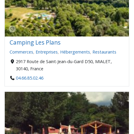
Camping Les Plans
Commerces
,
Entreprises
,
Hébergements
,
Restaurants
2917 Route de Saint-Jean-du-Gard D50, MIALET,
30140, France
04.66.85.02.46