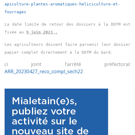
apiculture-plantes-
aromatiques-heliciculture-et-
fourrages
La date limite de retour des dossiers à la DDTM est
fixée au
9 juin
2
02
3
.
Les agriculteurs doivent faire parvenir leur dossier
papier complet directement à la DDTM du Gard.
ci joint l’arrêté préfectoral:
ARR_20230427_reco_compl_sech22