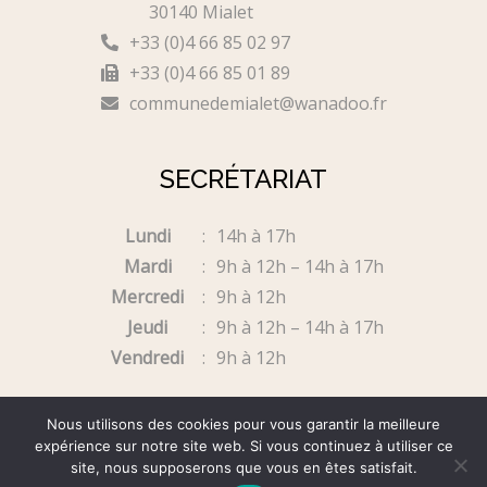
30140 Mialet
+33 (0)4 66 85 02 97
+33 (0)4 66 85 01 89
communedemialet@wanadoo.fr
SECRÉTARIAT
Lundi
14h à 17h
Mardi
9h à 12h – 14h à 17h
Mercredi
9h à 12h
Jeudi
9h à 12h – 14h à 17h
Vendredi
9h à 12h
Fermé samedi & dimanche
Nous utilisons des cookies pour vous garantir la meilleure
expérience sur notre site web. Si vous continuez à utiliser ce
site, nous supposerons que vous en êtes satisfait.
MIALET © 2021 - Tous droits réservés.