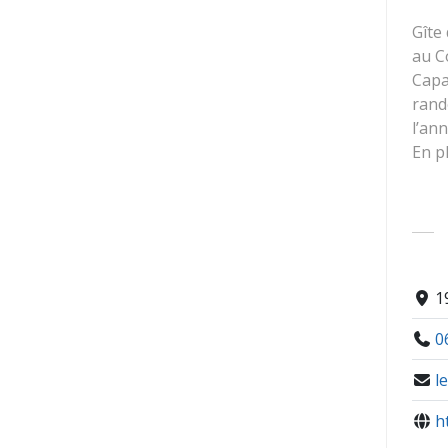
Gîte
au Co
Capa
rand
l’ann
En p
1
0
l
h