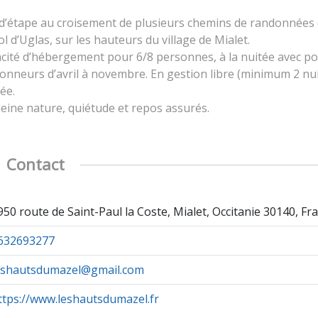
 d’étape au croisement de plusieurs chemins de randonnées
l d’Uglas, sur les hauteurs du village de Mialet.
cité d’hébergement pour 6/8 personnes, à la nuitée avec pos
onneurs d’avril à novembre. En gestion libre (minimum 2 nuit
ée.
leine nature, quiétude et repos assurés.
Contact
950 route de Saint-Paul la Coste, Mialet, Occitanie 30140, Fr
632693277
eshautsdumazel@gmail.com
ttps://www.leshautsdumazel.fr