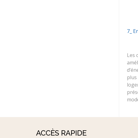
7_ E
Les 
amél
d’én
plus
loge
prés
modè
ACCÈS RAPIDE